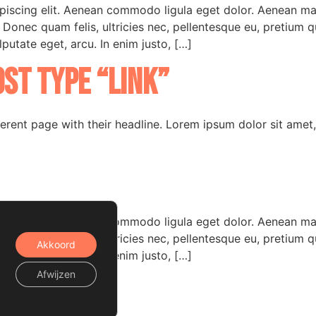
ipiscing elit. Aenean commodo ligula eget dolor. Aenean m
. Donec quam felis, ultricies nec, pellentesque eu, pretium 
lputate eget, arcu. In enim justo, […]
ost type “Link”
ferent page with their headline. Lorem ipsum dolor sit amet
ipiscing elit. Aenean commodo ligula eget dolor. Aenean m
. Donec quam felis, ultricies nec, pellentesque eu, pretium 
Akkoord
lputate eget, arcu. In enim justo, […]
Afwijzen
licy