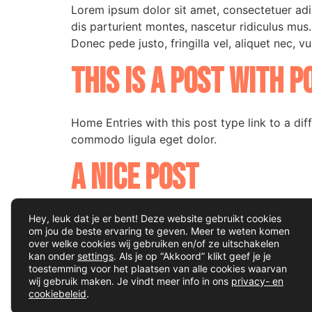
Lorem ipsum dolor sit amet, consectetuer ad
dis parturient montes, nascetur ridiculus mus
Donec pede justo, fringilla vel, aliquet nec, vu
This is a post with p
Home Entries with this post type link to a dif
commodo ligula eget dolor.
A nice post
Lorem ipsum dolor sit amet, consectetuer ad
Hey, leuk dat je er bent! Deze website gebruikt cookies
om jou de beste ervaring te geven. Meer te weten komen
dis parturient montes, nascetur ridiculus mus
over welke cookies wij gebruiken en/of ze uitschakelen
Donec pede justo, fringilla vel, aliquet nec, vu
kan onder
settings
. Als je op “Akkoord” klikt geef je je
toestemming voor het plaatsen van alle cookies waarvan
wij gebruik maken. Je vindt meer info in ons
privacy- en
2026 | Copyright © Maak een scène |
Privacy po
cookiebeleid
.